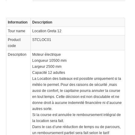
info@swisstours-transport.ch
Information
Description
© 2023 Swisstours Transports SA - All rights reserved.
Tour name
Location Greta 12
Product
STCLOC01
code
Description
Moteur électrique
Longueur 10500 mm
Largeur 2500 mm
Capacité 12 adultes
La Location des bateaux est possible uniquement si la
météo le permet. Pour des raisons de sécurité ,mais
aussi de confort, le capitaine pourra annuler la course
en tout temps. Cette décision est non discutable et ne
donne droit à aucune indemnité financière ni d’aucune
autres sorte.
Si la course est annulée le remboursement intégral de
la location sera fait.
Dans le cas d’une réduction de temps ou de parcours,
un remboursement partiel sera fait selon le tarif